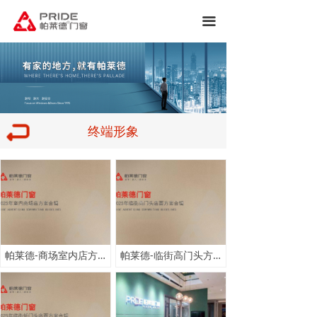
끀
终端形象
帕莱德-商场室内店方案合辑
帕莱德-临街高门头方案