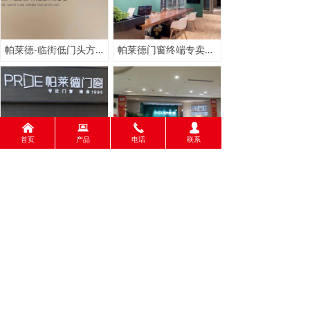
帕莱德-临街低门头方案
帕莱德门窗终端专卖店形象--浙江杭州店
낀
뀵
끅
넙
首页
产品
电话
联系
帕莱德门窗终端专卖店形象——江西抚州店
帕莱德门窗终端专卖店形象——湖北恩施店
上一页
1
/
2
下一页
版权所有：
佛山市禅城广宇铝业有限公司
粤ICP备19135985号
本网站由阿里云提供云计算及安全服务
本网站支持
IPv6